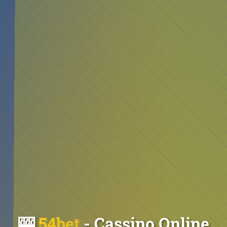
🎰
54bet
- Cassino Online