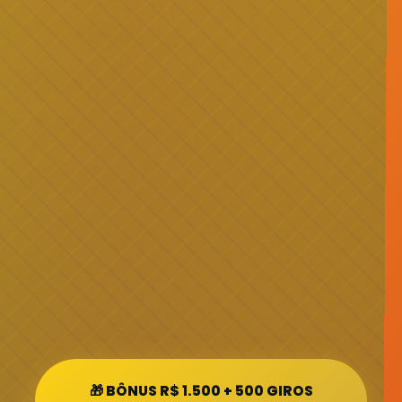
🎁 BÔNUS R$ 1.500 + 500 GIROS