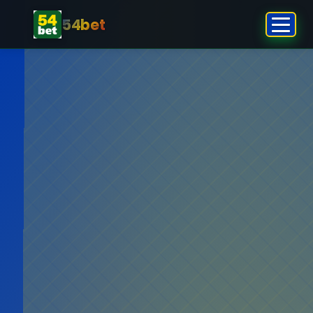
54bet