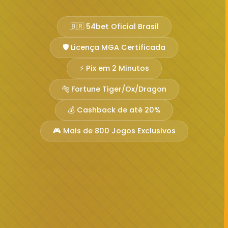
🇧🇷 54bet Oficial Brasil
🛡️ Licença MGA Certificada
⚡ Pix em 2 Minutos
🐅 Fortune Tiger/Ox/Dragon
💰 Cashback de até 20%
🎮 Mais de 800 Jogos Exclusivos