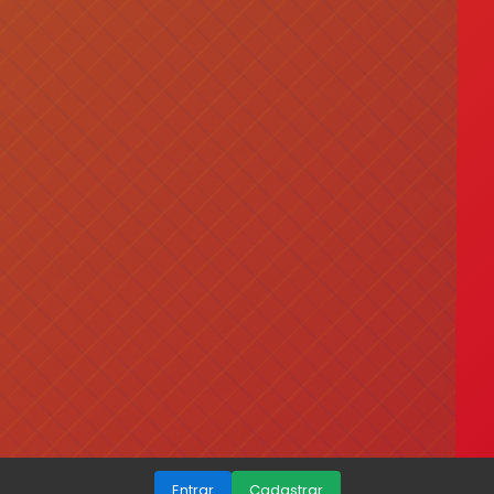
Entrar
Cadastrar