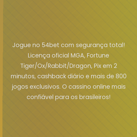
Jogue no 54bet com segurança total!
Licença oficial MGA, Fortune
Tiger/Ox/Rabbit/Dragon, Pix em 2
minutos, cashback diário e mais de 800
jogos exclusivos. O cassino online mais
confiável para os brasileiros!