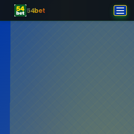
54bet