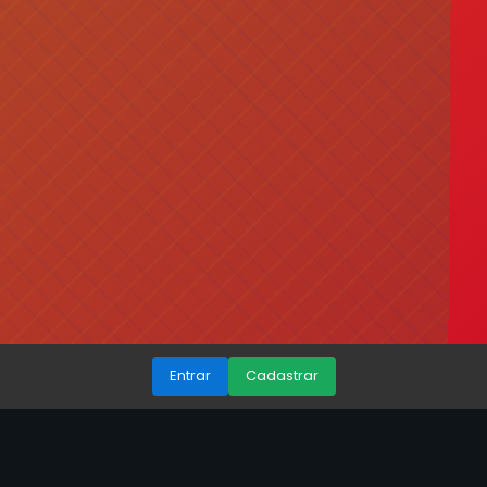
Entrar
Cadastrar