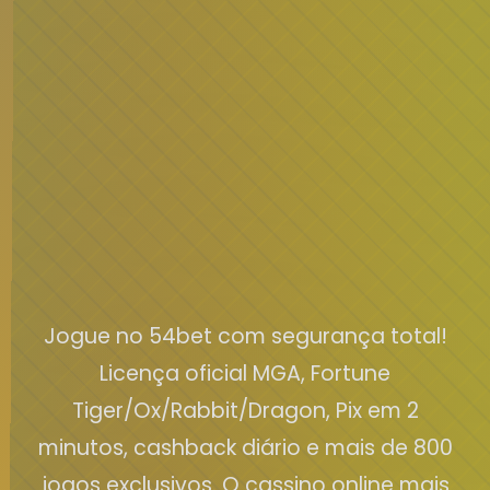
Jogue no 54bet com segurança total!
Licença oficial MGA, Fortune
Tiger/Ox/Rabbit/Dragon, Pix em 2
minutos, cashback diário e mais de 800
jogos exclusivos. O cassino online mais