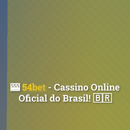
🎰
54bet
- Cassino Online
Oficial do Brasil! 🇧🇷