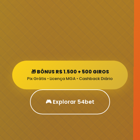
🎁 BÔNUS R$ 1.500 + 500 GIROS
Pix Grátis • Licença MGA • Cashback Diário
🎮 Explorar 54bet