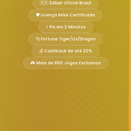
🇧🇷 54bet Oficial Brasil
🛡️ Licença MGA Certificada
⚡ Pix em 2 Minutos
🐅 Fortune Tiger/Ox/Dragon
💰 Cashback de até 20%
🎮 Mais de 800 Jogos Exclusivos