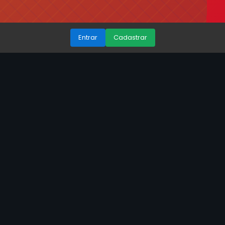
Entrar
Cadastrar
54bet | The Exciting World
of GuGuGu2 and the Appeal
of 54bet