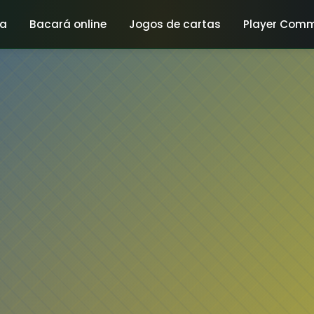
ta
Bacará online
Jogos de cartas
Player Comm