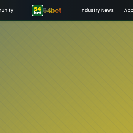
54bet
unity
Industry News
Ap