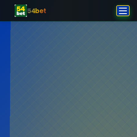
54bet