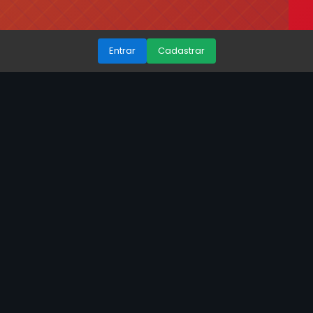
Entrar
Cadastrar
54bet | Exploring the
Exciting World of
LionGems: A
Comprehensive Guide to