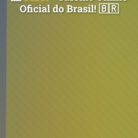
Oficial do Brasil! 🇧🇷