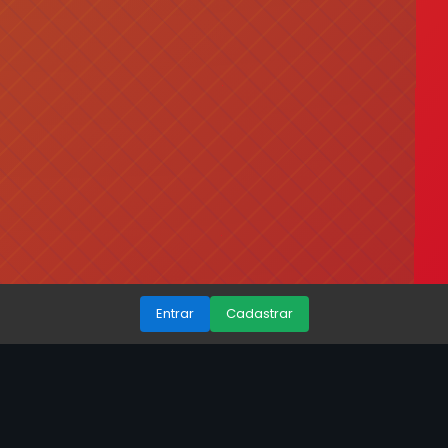
Entrar
Cadastrar