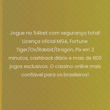
Jogue no 54bet com segurança total!
Licença oficial MGA, Fortune
Tiger/Ox/Rabbit/Dragon, Pix em 2
minutos, cashback diário e mais de 800
jogos exclusivos. O cassino online mais
confiável para os brasileiros!