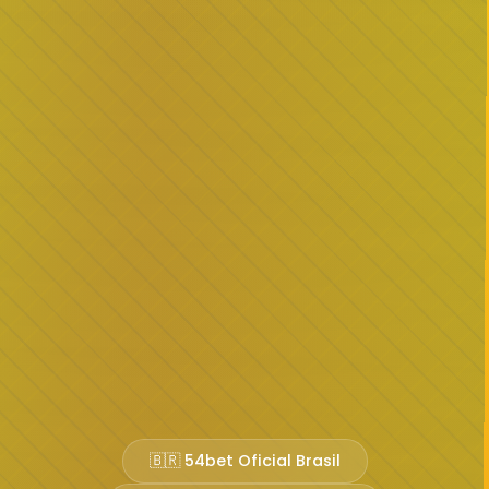
🇧🇷 54bet Oficial Brasil