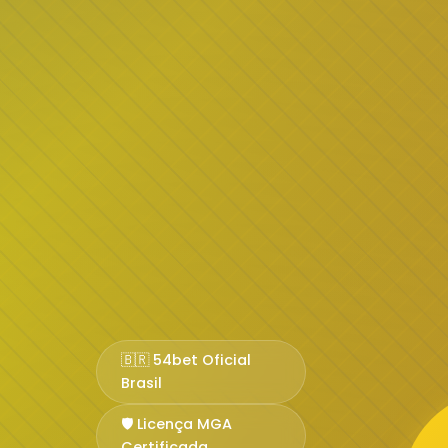
🇧🇷 54bet Oficial
Brasil
🛡️ Licença MGA
Certificada