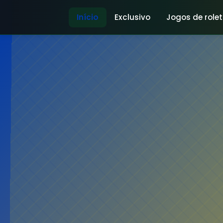
Início
Exclusivo
Jogos de role