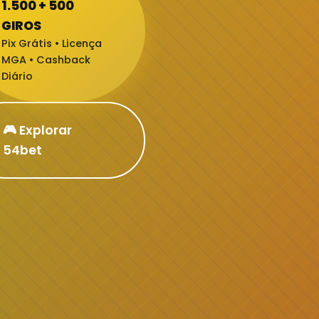
1.500 + 500
GIROS
Pix Grátis • Licença
MGA • Cashback
Diário
🎮 Explorar
54bet