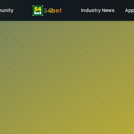
54bet
unity
Industry News
Ap