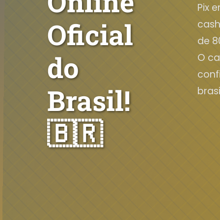
Online
Pix 
Oficial
cash
de 8
do
O ca
conf
Brasil!
brasi
🇧🇷