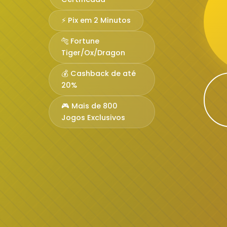
⚡ Pix em 2 Minutos
🐅 Fortune
Tiger/Ox/Dragon
💰 Cashback de até
20%
🎮 Mais de 800
Jogos Exclusivos