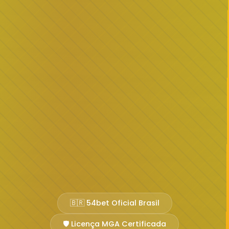
🇧🇷 54bet Oficial Brasil
🛡️ Licença MGA Certificada