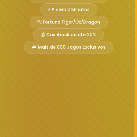
⚡ Pix em 2 Minutos
🐅 Fortune Tiger/Ox/Dragon
💰 Cashback de até 20%
🎮 Mais de 800 Jogos Exclusivos