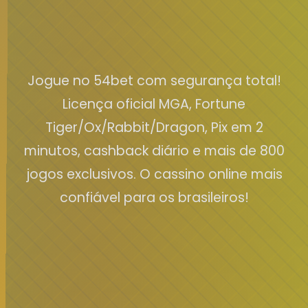
Jogue no 54bet com segurança total!
Licença oficial MGA, Fortune
Tiger/Ox/Rabbit/Dragon, Pix em 2
minutos, cashback diário e mais de 800
jogos exclusivos. O cassino online mais
confiável para os brasileiros!